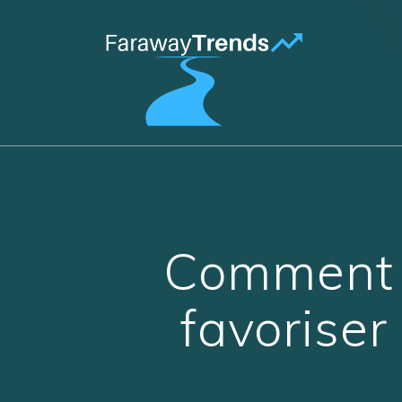
Passer
au
contenu
Comment c
favoriser