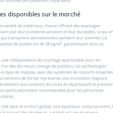
à un sommeil véritablement réparateur.
es disponibles sur le marché
 variété de matériaux, chacun offrant des avantages
uent par leur excellente aération et leur durabilité, ce qui e
es qui transpirent abondamment pendant leur sommeil. La
las de qualité est de 28 kg/m³, garantissant ainsi sa
ux une indépendance de couchage appréciable pour les
e l’un des dormeurs change de position. Les technologies
e type de matelas, avec des systèmes de ressorts ensaché
e à mémoire de forme représente une innovation majeure
précisément aux contours du corps et répartissant la pressio
est particulièrement recommandée pour les personnes
ulaires.
rôle dans le confort global. Une épaisseur comprise entre 
à la plupart des dormeurs, sachant qu’une épaisseur