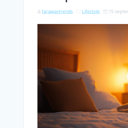
farawaytrends
Lifestyle
15 septe