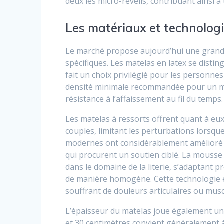
deux les micro-réveils, contribuant ainsi 
Les matériaux et technologi
Le marché propose aujourd’hui une grande
spécifiques. Les matelas en latex se disting
fait un choix privilégié pour les personn
densité minimale recommandée pour un mate
résistance à l’affaissement au fil du temps.
Les matelas à ressorts offrent quant à e
couples, limitant les perturbations lorsqu
modernes ont considérablement amélioré c
qui procurent un soutien ciblé. La mouss
dans le domaine de la literie, s’adaptant 
de manière homogène. Cette technologie 
souffrant de douleurs articulaires ou musc
L’épaisseur du matelas joue également un 
et 30 centimètres convient généralement 