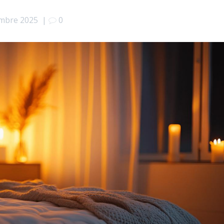
mbre 2025
|
0