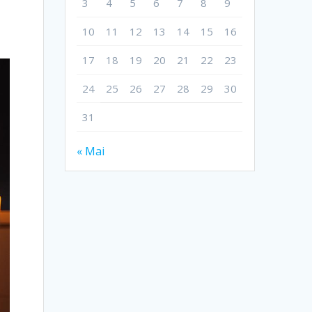
3
4
5
6
7
8
9
10
11
12
13
14
15
16
17
18
19
20
21
22
23
24
25
26
27
28
29
30
31
« Mai