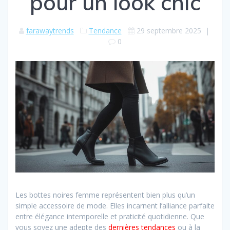
pour un look chic
farawaytrends
Tendance
29 septembre 2025
|
0
Les bottes noires femme représentent bien plus qu’un
simple accessoire de mode. Elles incarnent l’alliance parfaite
entre élégance intemporelle et praticité quotidienne. Que
vous soyez une adepte des
dernières tendances
ou à la