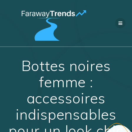
Passer
au
contenu
Bottes noires
femme :
accessoires
indispensables
pour un look chic