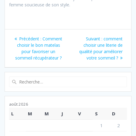
femme soucieuse de son style.
Navigation
Article
Article
Précédent :
Comment
Suivant :
comment
de
précédent
suivant
choisir le bon matelas
choisir une literie de
:
:
pour favoriser un
qualité pour améliorer
l’article
sommeil récupérateur ?
votre sommeil ?
Recherche
pour
:
août 2026
L
M
M
J
V
S
D
1
2