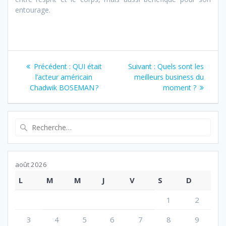
entourage.
Navigation
Article
Article
Précédent :
QUI était
Suivant :
Quels sont les
de
précédent
suivant
l’acteur américain
meilleurs business du
:
:
Chadwik BOSEMAN ?
moment ?
l’article
Recherche
pour
:
août 2026
L
M
M
J
V
S
D
1
2
3
4
5
6
7
8
9