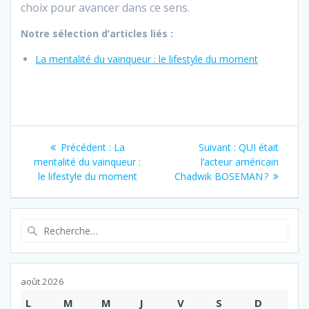
choix pour avancer dans ce sens.
Notre sélection d’articles liés :
La mentalité du vainqueur : le lifestyle du moment
Navigation
Article
Article
Précédent :
La
Suivant :
QUI était
de
précédent
suivant
mentalité du vainqueur :
l’acteur américain
:
:
le lifestyle du moment
Chadwik BOSEMAN ?
l’article
Recherche
pour
:
août 2026
L
M
M
J
V
S
D