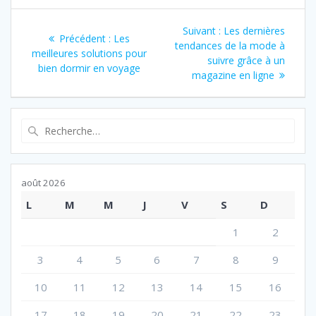
Navigation
Article
Suivant :
Les dernières
Article
Précédent :
Les
de
suivant
tendances de la mode à
précédent
meilleures solutions pour
:
suivre grâce à un
:
bien dormir en voyage
l’article
magazine en ligne
Recherche
pour
:
août 2026
L
M
M
J
V
S
D
1
2
3
4
5
6
7
8
9
10
11
12
13
14
15
16
17
18
19
20
21
22
23